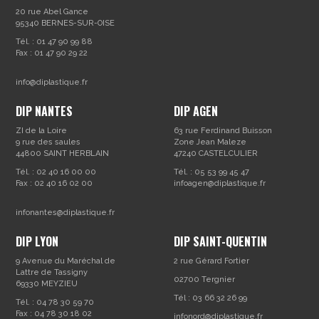
20 rue Abel Gance
95340 BERNES-SUR-OISE
Tél. : 01 47 90 99 88
Fax : 01 47 90 29 22
info@diplastique.fr
DIP NANTES
DIP AGEN
ZI de la Loire
63 rue Ferdinand Buisson
9 rue des saules
Zone Jean Maleze
44800 SAINT HERBLAIN
47240 CASTELCULIER
Tél. : 02 40 16 00 00
Tél. : 05 53 99 45 47
Fax : 02 40 16 02 00
infoagen@diplastique.fr
infonantes@diplastique.fr
DIP LYON
DIP SAINT-QUENTIN
9 Avenue du Maréchal de
2 rue Gérard Fortier
Lattre de Tassigny
02700 Tergnier
69330 MEYZIEU
Tél : 03 66 32 26 99
Tél. : 04 78 30 59 70
Fax : 04 78 30 18 02
infonord@diplastique.fr