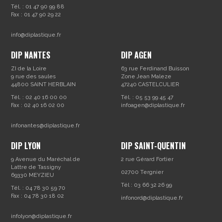
Tél. : 01 47 90 99 88
Fax : 01 47 90 29 22
info@diplastique.fr
DIP NANTES
DIP AGEN
ZI de la Loire
63 rue Ferdinand Buisson
9 rue des saules
Zone Jean Maleze
44800 SAINT HERBLAIN
47240 CASTELCULIER
Tél. : 02 40 16 00 00
Tél. : 05 53 99 45 47
Fax : 02 40 16 02 00
infoagen@diplastique.fr
infonantes@diplastique.fr
DIP LYON
DIP SAINT-QUENTIN
9 Avenue du Maréchal de
2 rue Gérard Fortier
Lattre de Tassigny
02700 Tergnier
69330 MEYZIEU
Tél : 03 66 32 26 99
Tél. : 04 78 30 59 70
Fax : 04 78 30 18 02
infonord@diplastique.fr
infolyon@diplastique.fr