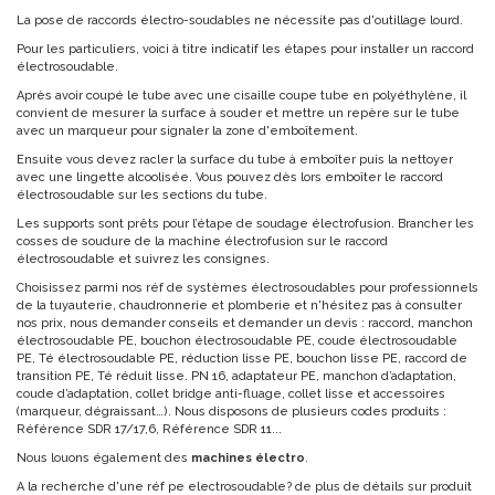
La pose de raccords électro-soudables ne nécessite pas d'outillage lourd.
Pour les particuliers, voici à titre indicatif les étapes pour installer un raccord
électrosoudable.
Après avoir coupé le tube avec une cisaille coupe tube en polyéthylène, il
convient de mesurer la surface à souder et mettre un repère sur le tube
avec un marqueur pour signaler la zone d'emboîtement.
Ensuite vous devez racler la surface du tube à emboîter puis la nettoyer
avec une lingette alcoolisée. Vous pouvez dès lors emboîter le raccord
électrosoudable sur les sections du tube.
Les supports sont prêts pour l’étape de soudage électrofusion. Brancher les
cosses de soudure de la machine électrofusion sur le raccord
électrosoudable et suivrez les consignes.
Choisissez parmi nos réf de systèmes électrosoudables pour professionnels
de la tuyauterie, chaudronnerie et plomberie et n'hésitez pas à consulter
nos prix, nous demander conseils et demander un devis : raccord, manchon
électrosoudable PE, bouchon électrosoudable PE, coude électrosoudable
PE, Té électrosoudable PE, réduction lisse PE, bouchon lisse PE, raccord de
transition PE, Té réduit lisse. PN 16, adaptateur PE, manchon d’adaptation,
coude d’adaptation, collet bridge anti-fluage, collet lisse et accessoires
(marqueur, dégraissant…). Nous disposons de plusieurs codes produits :
Référence SDR 17/17,6, Référence SDR 11...
Nous louons également des
machines électro
.
A la recherche d'une réf pe electrosoudable? de plus de détails sur produit