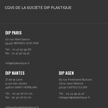
CGVS DE LA SOCIÉTÉ DIP PLASTIQUE
DIP PARIS
20 rue Abel Gance
95340 BERNES-SUR-OISE
Tél. : 01 47 90 99 88
Fax : 01 47 90 29 22
info@diplastique.fr
DIP NANTES
DIP AGEN
ZI de la Loire
63 rue Ferdinand Buisson
9 rue des saules
Zone Jean Maleze
44800 SAINT HERBLAIN
47240 CASTELCULIER
Tél. : 02 40 16 00 00
Tél. : 05 53 99 45 47
Fax : 02 40 16 02 00
infoagen@diplastique.fr
infonantes@diplastique.fr