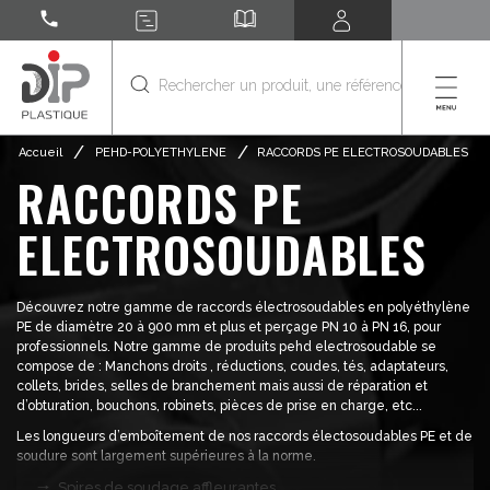
call
/
/
Accueil
PEHD-POLYETHYLENE
RACCORDS PE ELECTROSOUDABLES
RACCORDS PE
ELECTROSOUDABLES
Découvrez notre gamme de raccords électrosoudables en polyéthylène
PE de diamètre 20 à 900 mm et plus et perçage PN 10 à PN 16, pour
professionnels. Notre gamme de produits pehd electrosoudable se
compose de : Manchons droits , réductions, coudes, tés, adaptateurs,
collets, brides, selles de branchement mais aussi de réparation et
d’obturation, bouchons, robinets, pièces de prise en charge, etc...
Les longueurs d’emboîtement de nos raccords électosoudables PE et de
soudure sont largement supérieures à la norme.
Spires de soudage affleurantes.