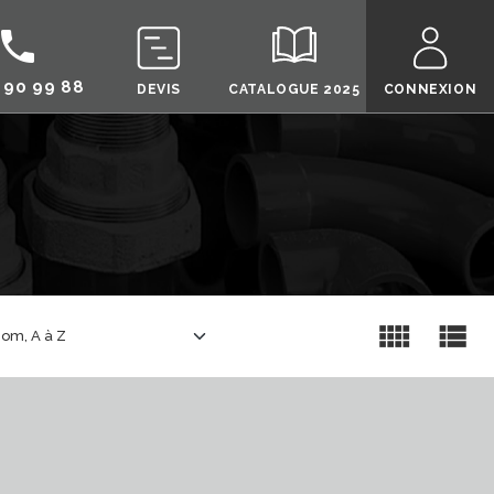
call
 90 99 88
DEVIS
CATALOGUE 2025
CONNEXION
view_comfy
view_list
om, A à Z