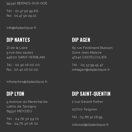
95340 BERNES-SUR-OISE
Tél. : 01 47 90 99 88
Fax : 01 47 90 29 22
info@diplastique.fr
DIP NANTES
DIP AGEN
ZI de la Loire
63 rue Ferdinand Buisson
9 rue des saules
Zone Jean Maleze
44800 SAINT HERBLAIN
47240 CASTELCULIER
Tél. : 02 40 16 00 00
Tél. : 05 53 99 45 47
Fax : 02 40 16 02 00
infoagen@diplastique.fr
infonantes@diplastique.fr
DIP LYON
DIP SAINT-QUENTIN
9 Avenue du Maréchal de
2 rue Gérard Fortier
Lattre de Tassigny
02700 Tergnier
69330 MEYZIEU
Tél : 03 66 32 26 99
Tél. : 04 78 30 59 70
Fax : 04 78 30 18 02
infonord@diplastique.fr