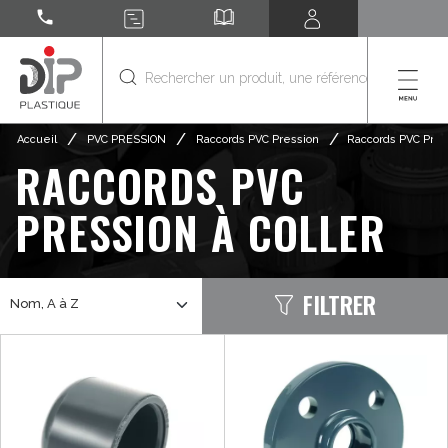
call
/
/
/
Accueil
PVC PRESSION
Raccords PVC Pression
Raccords PVC Press
RACCORDS PVC
PRESSION À COLLER
FILTRER
Nom, A à Z
PAR