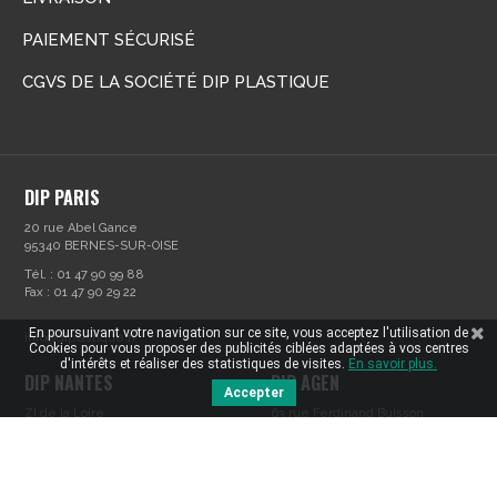
PAIEMENT SÉCURISÉ
CGVS DE LA SOCIÉTÉ DIP PLASTIQUE
DIP PARIS
20 rue Abel Gance
95340 BERNES-SUR-OISE
Tél. : 01 47 90 99 88
Fax : 01 47 90 29 22
En poursuivant votre navigation sur ce site, vous acceptez l'utilisation de
info@diplastique.fr
Cookies pour vous proposer des publicités ciblées adaptées à vos centres
d'intérêts et réaliser des statistiques de visites.
En savoir plus.
DIP NANTES
DIP AGEN
Accepter
ZI de la Loire
63 rue Ferdinand Buisson
9 rue des saules
Zone Jean Maleze
44800 SAINT HERBLAIN
47240 CASTELCULIER
Tél. : 02 40 16 00 00
Tél. : 05 53 99 45 47
Fax : 02 40 16 02 00
infoagen@diplastique.fr