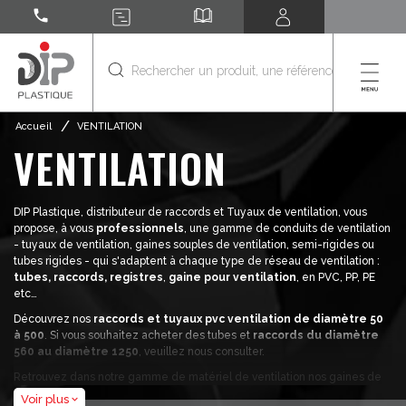
call
/
Accueil
VENTILATION
VENTILATION
DIP Plastique, distributeur de raccords et Tuyaux de ventilation, vous
propose, à vous
professionnels
, une gamme de conduits de ventilation
- tuyaux de ventilation, gaines souples de ventilation, semi-rigides ou
tubes rigides - qui s'adaptent à chaque type de réseau de ventilation :
tubes, raccords, registres
,
gaine pour ventilation
, en PVC, PP, PE
etc…
Découvrez nos
raccords et
tuyaux
pvc ventilation de diamètre 50
à 500
. Si vous souhaitez acheter des tubes et
raccords du diamètre
560 au diamètre 1250
, veuillez nous consulter.
Retrouvez dans notre gamme de matériel de ventilation nos gaines de
ventilation, tuyau ventilation, coude avec manchons 90°, coude avec
Voir plus
expand_more