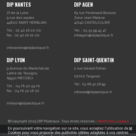
DIP NANTES
DIP AGEN
ZI de la Loire
63 rue Ferdinand Buisson
9 rue des saules
Zone Jean Maleze
44800 SAINT HERBLAIN
47240 CASTELCULIER
Tél. : 02 40 16 00 00
Tél. : 05 53 99 45 47
Fax : 02 40 16 02 00
infoagen@diplastique.fr
infonantes@diplastique.fr
DIP LYON
DIP SAINT-QUENTIN
9 Avenue du Maréchal de
2 rue Gérard Fortier
Lattre de Tassigny
02700 Tergnier
69330 MEYZIEU
Tél : 03 66 32 26 99
Tél. : 04 78 30 59 70
Fax : 04 78 30 18 02
infonord@diplastique.fr
infolyon@diplastique.fr
©Copyright 2025 DIP Plastique. Tous droits réservés -
Mentions Légales
- Réalisation
Réalisation Agence Web Vannes Webapic
En poursuivant votre navigation sur ce site, vous acceptez l'utilisation de
Cookies pour vous proposer des publicités ciblées adaptées à vos centres