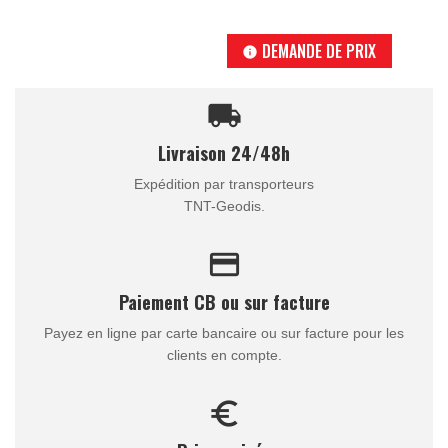
DEMANDE DE PRIX
info
local_shipping
Livraison 24/48h
Expédition par transporteurs
TNT-Geodis.
credit_card
Paiement CB ou sur facture
Payez en ligne par carte bancaire ou sur facture pour les
clients en compte.
euro_symbol