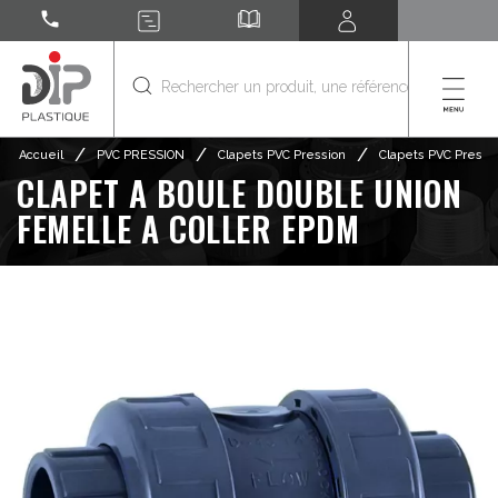
call
/
/
/
Accueil
PVC PRESSION
Clapets PVC Pression
Clapets PVC Pressio
CLAPET A BOULE DOUBLE UNION
FEMELLE A COLLER EPDM