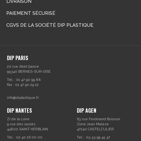
LIVRAISON
PAIEMENT SÉCURISÉ
CGVS DE LA SOCIÉTÉ DIP PLASTIQUE
DIP PARIS
20 rue Abel Gance
95340 BERNES-SUR-OISE
Tél. : 01 47 90 99 88
Fax : 01 47 90 29 22
info@diplastique.fr
DIP NANTES
DIP AGEN
ZI de la Loire
63 rue Ferdinand Buisson
9 rue des saules
Zone Jean Maleze
44800 SAINT HERBLAIN
47240 CASTELCULIER
Tél. : 02 40 16 00 00
Tél. : 05 53 99 45 47