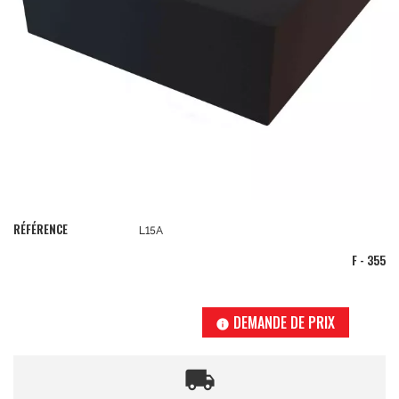
RÉFÉRENCE
L15A
F - 355
DEMANDE DE PRIX
info
local_shipping