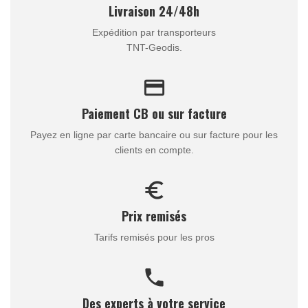
Livraison 24/48h
Expédition par transporteurs
TNT-Geodis.
credit_card
Paiement CB ou sur facture
Payez en ligne par carte bancaire ou sur facture pour les
clients en compte.
euro_symbol
Prix remisés
Tarifs remisés pour les pros
call
Des experts à votre service