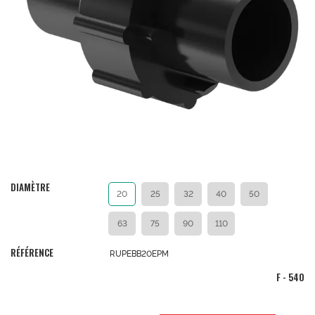
DIAMÈTRE
20
25
32
40
50
63
75
90
110
RÉFÉRENCE
RUPEBB20EPM
F - 540