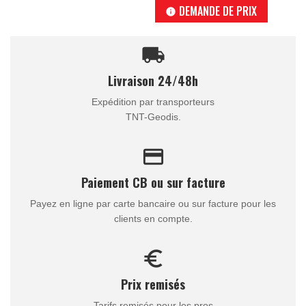
DEMANDE DE PRIX
info
local_shipping
Livraison 24/48h
Expédition par transporteurs
TNT-Geodis.
credit_card
Paiement CB ou sur facture
Payez en ligne par carte bancaire ou sur facture pour les
clients en compte.
euro_symbol
Prix remisés
Tarifs remisés pour les pros