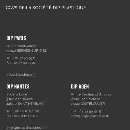
CGVS DE LA SOCIÉTÉ DIP PLASTIQUE
DIP PARIS
20 rue Abel Gance
95340 BERNES-SUR-OISE
Tél. : 01 47 90 99 88
Fax : 01 47 90 29 22
info@diplastique.fr
DIP NANTES
DIP AGEN
ZI de la Loire
63 rue Ferdinand Buisson
9 rue des saules
Zone Jean Maleze
44800 SAINT HERBLAIN
47240 CASTELCULIER
Tél. : 02 40 16 00 00
Tél. : 05 53 99 45 47
Fax : 02 40 16 02 00
infoagen@diplastique.fr
infonantes@diplastique.fr