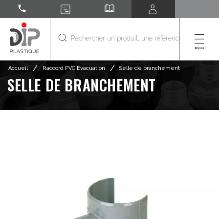
call
/
/
Accueil
Raccord PVC Evacuation
Selle de branchement
SELLE DE BRANCHEMENT