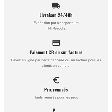
local_shipping
Livraison 24/48h
Expédition par transporteurs
TNT-Geodis.
credit_card
Paiement CB ou sur facture
Payez en ligne par carte bancaire ou sur facture pour les
clients en compte.
euro_symbol
Prix remisés
Tarifs remisés pour les pros
call