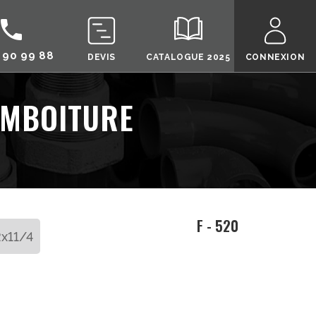
call
 90 99 88
DEVIS
CATALOGUE 2025
CONNEXION
EMBOITURE
F - 520
x11/4