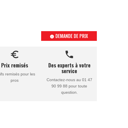
DEMANDE DE PRIX
info
euro_symbol
call
Prix remisés
Des experts à votre
service
ifs remisés pour les
Contactez-nous au 01 47
pros
90 99 88 pour toute
question.