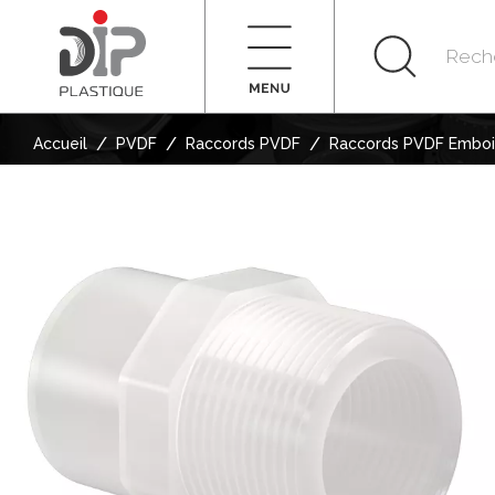
/
/
/
Accueil
PVDF
Raccords PVDF
Raccords PVDF Emboi