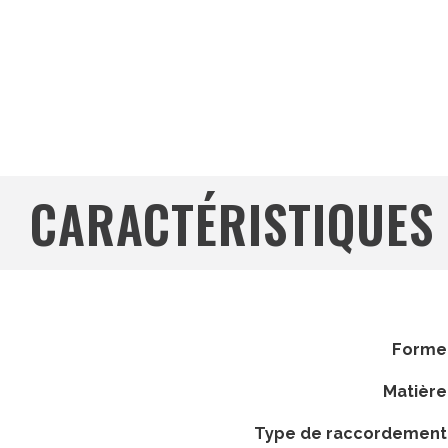
REDUCTION PVDF
COLLET PVDF
EMBOITURE
EMBOITURE
CARACTÉRISTIQUES
forme
matière
type de raccordement