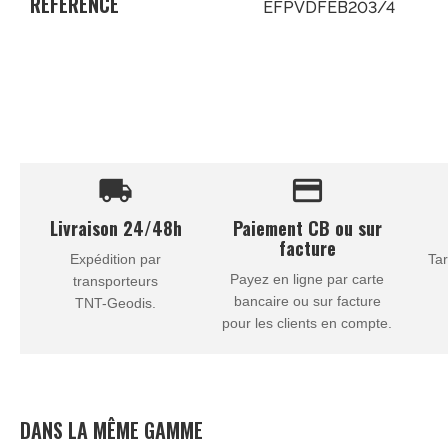
RÉFÉRENCE
EFPVDFEB203/4
local_shipping
credit_card
Livraison 24/48h
Paiement CB ou sur
facture
Expédition par
Tar
Payez en ligne par carte
transporteurs
bancaire ou sur facture
TNT-Geodis.
pour les clients en compte.
DANS LA MÊME GAMME