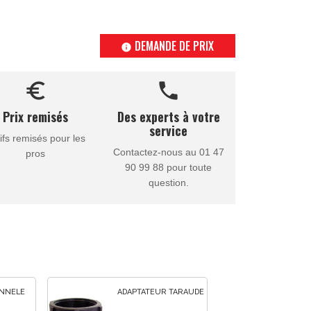
DEMANDE DE PRIX
info
euro_symbol
call
Prix remisés
Des experts à votre
service
ifs remisés pour les
Contactez-nous au 01 47
pros
90 99 88 pour toute
question.
ANNELE
ADAPTATEUR TARAUDE
ADAP