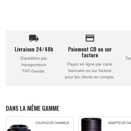
local_shipping
credit_card
Livraison 24/48h
Paiement CB ou sur
facture
Expédition par
Tar
Payez en ligne par carte
transporteurs
bancaire ou sur facture
TNT-Geodis.
pour les clients en compte.
DANS LA MÊME GAMME
COUPLEUR CANNELE
ADAPTEUR C