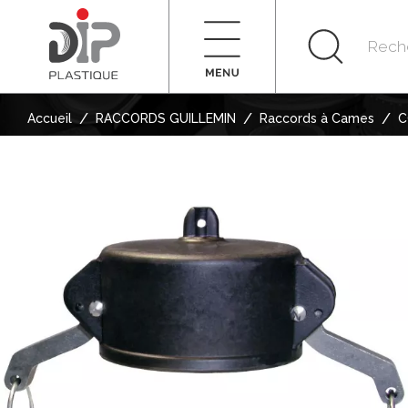
/
/
/
Accueil
RACCORDS GUILLEMIN
Raccords à Cames
C