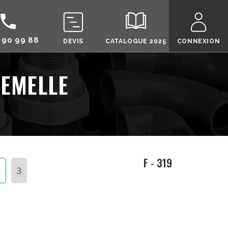
call
 90 99 88
DEVIS
CATALOGUE 2025
CONNEXION
EMELLE
F - 319
4
3