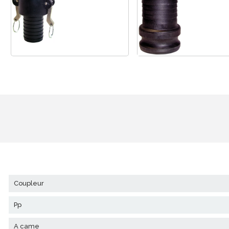
coupleur
pp
a came