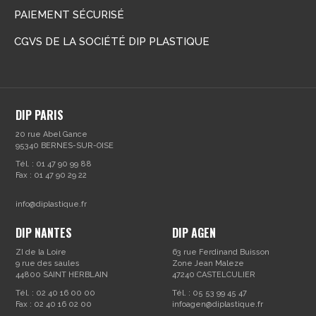
PAIEMENT SÉCURISÉ
CGVS DE LA SOCIÉTÉ DIP PLASTIQUE
DIP PARIS
20 rue Abel Gance
95340 BERNES-SUR-OISE
Tél. : 01 47 90 99 88
Fax : 01 47 90 29 22
info@diplastique.fr
DIP NANTES
DIP AGEN
ZI de la Loire
63 rue Ferdinand Buisson
9 rue des saules
Zone Jean Maleze
44800 SAINT HERBLAIN
47240 CASTELCULIER
Tél. : 02 40 16 00 00
Tél. : 05 53 99 45 47
Fax : 02 40 16 02 00
infoagen@diplastique.fr