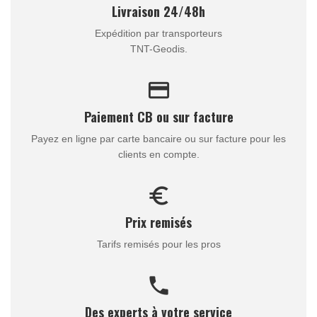
Livraison 24/48h
Expédition par transporteurs
TNT-Geodis.
credit_card
Paiement CB ou sur facture
Payez en ligne par carte bancaire ou sur facture pour les
clients en compte.
euro_symbol
Prix remisés
Tarifs remisés pour les pros
call
Des experts à votre service