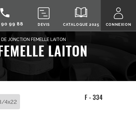
call
 90 99 88
DEVIS
CATALOGUE 2025
CONNEXION
 DE JONCTION FEMELLE LAITON
FEMELLE LAITON
F - 334
3/4x22