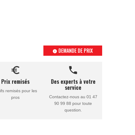
DEMANDE DE PRIX
info
euro_symbol
call
Prix remisés
Des experts à votre
service
ifs remisés pour les
Contactez-nous au 01 47
pros
90 99 88 pour toute
question.