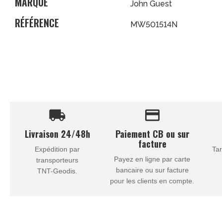
MARQUE
John Guest
RÉFÉRENCE
MW501514N
local_shipping
credit_card
Livraison 24/48h
Paiement CB ou sur
facture
Expédition par
Tar
Payez en ligne par carte
transporteurs
bancaire ou sur facture
TNT-Geodis.
pour les clients en compte.