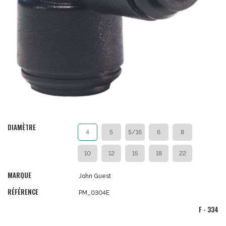
DIAMÈTRE
4
5
5/16
6
8
10
12
15
18
22
MARQUE
John Guest
RÉFÉRENCE
PM_0304E
F - 334