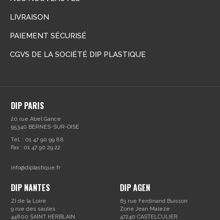
LIVRAISON
PAIEMENT SÉCURISÉ
CGVS DE LA SOCIÉTÉ DIP PLASTIQUE
DIP PARIS
20 rue Abel Gance
95340 BERNES-SUR-OISE
Tél. : 01 47 90 99 88
Fax : 01 47 90 29 22
info@diplastique.fr
DIP NANTES
DIP AGEN
ZI de la Loire
63 rue Ferdinand Buisson
9 rue des saules
Zone Jean Maleze
44800 SAINT HERBLAIN
47240 CASTELCULIER