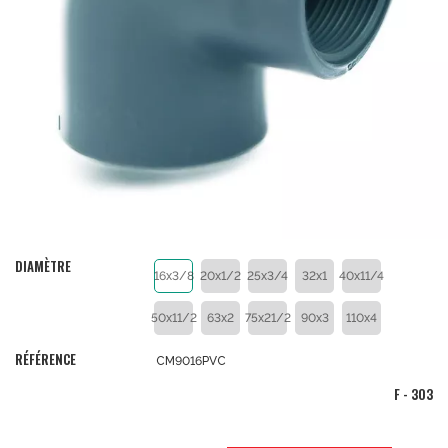
DIAMÈTRE
16x3/8
20x1/2
25x3/4
32x1
40x11/4
50x11/2
63x2
75x21/2
90x3
110x4
RÉFÉRENCE
CM9016PVC
F - 303