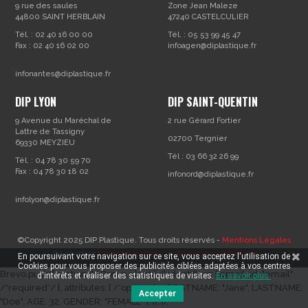
9 rue des saules
Zone Jean Maleze
44800 SAINT HERBLAIN
47240 CASTELCULIER
Tél. : 02 40 16 00 00
Tél. : 05 53 99 45 47
Fax : 02 40 16 02 00
infoagen@diplastique.fr
infonantes@diplastique.fr
DIP LYON
DIP SAINT-QUENTIN
9 Avenue du Maréchal de
2 rue Gérard Fortier
Lattre de Tassigny
02700 Tergnier
69330 MEYZIEU
Tél : 03 66 32 26 99
Tél. : 04 78 30 59 70
Fax : 04 78 30 18 02
infonord@diplastique.fr
infolyon@diplastique.fr
©Copyright 2025 DIP Plastique. Tous droits réservés -
Mentions Légales
- Réalisation
Réalisation Agence Web Vannes Webapic
En poursuivant votre navigation sur ce site, vous acceptez l'utilisation de
Cookies pour vous proposer des publicités ciblées adaptées à vos centres
Brevo.push(function () { Brevo.identify({ identifiers: { email_id: "email"
d'intérêts et réaliser des statistiques de visites.
En savoir plus.
/*required*/ }, attributes: { /*optional*/ FIRSTNAME: "Jane", LASTNAME:
Accepter
"Doe", AGE: 32, GENDER: "FEMALE" }, }); });