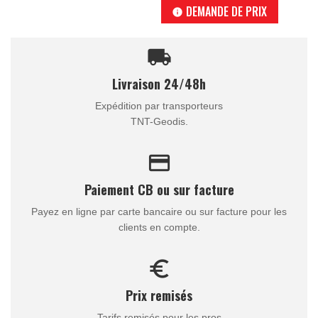
DEMANDE DE PRIX
info
local_shipping
Livraison 24/48h
Expédition par transporteurs
TNT-Geodis.
credit_card
Paiement CB ou sur facture
Payez en ligne par carte bancaire ou sur facture pour les
clients en compte.
euro_symbol
Prix remisés
Tarifs remisés pour les pros