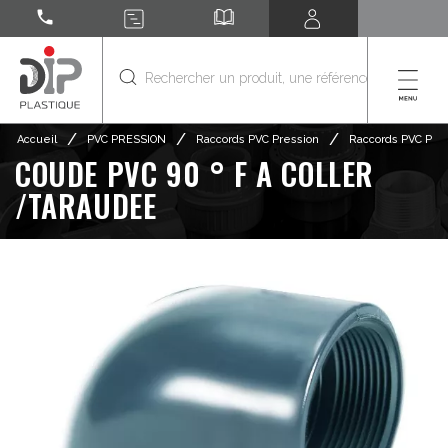
call
/
/
/
Accueil
PVC PRESSION
Raccords PVC Pression
Raccords PVC Pres
COUDE PVC 90 ° F A COLLER
/TARAUDEE