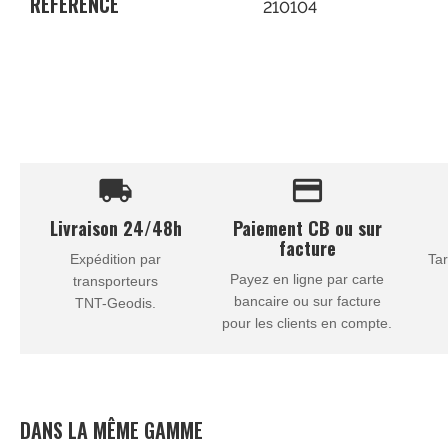
RÉFÉRENCE
210104
local_shipping
credit_card
Livraison 24/48h
Paiement CB ou sur
facture
Expédition par
Tar
Payez en ligne par carte
transporteurs
bancaire ou sur facture
TNT-Geodis.
pour les clients en compte.
DANS LA MÊME GAMME