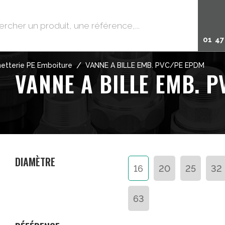
01 47
/
etterie PE Emboiture
VANNE A BILLE EMB. PVC/PE EPDM
VANNE A BILLE EMB. 
DIAMÈTRE
16
20
25
32
63