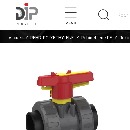
/
/
/
Accueil
PEHD-POLYETHYLENE
Robinetterie PE
Robin