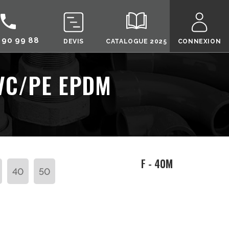
call
 90 99 88
DEVIS
CATALOGUE 2025
CONNEXION
PVC/PE EPDM
F - 40M
40
50