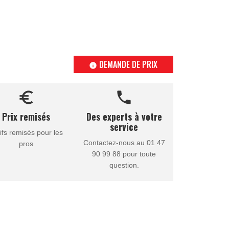
DEMANDE DE PRIX
info
euro_symbol
call
Prix remisés
Des experts à votre
service
ifs remisés pour les
Contactez-nous au 01 47
pros
90 99 88 pour toute
question.