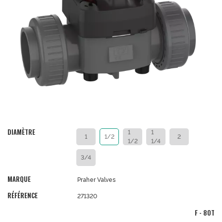
DIAMÈTRE
1
1
1
1/2
2
1/2
1/4
3/4
MARQUE
Praher Valves
RÉFÉRENCE
271320
F - 80T