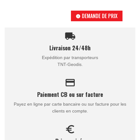
DEMANDE DE PRIX
info
local_shipping
Livraison 24/48h
Expédition par transporteurs
TNT-Geodis.
credit_card
Paiement CB ou sur facture
Payez en ligne par carte bancaire ou sur facture pour les
clients en compte.
euro_symbol