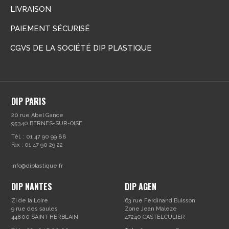
LIVRAISON
PAIEMENT SÉCURISÉ
CGVS DE LA SOCIÉTÉ DIP PLASTIQUE
DIP PARIS
20 rue Abel Gance
95340 BERNES-SUR-OISE
Tél. : 01 47 90 99 88
Fax : 01 47 90 29 22
info@diplastique.fr
DIP NANTES
DIP AGEN
ZI de la Loire
63 rue Ferdinand Buisson
9 rue des saules
Zone Jean Maleze
44800 SAINT HERBLAIN
47240 CASTELCULIER