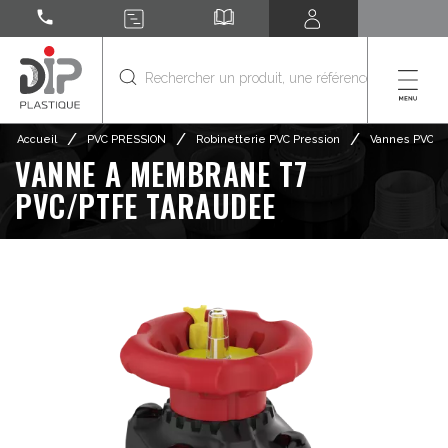
call
/
/
/
Accueil
PVC PRESSION
Robinetterie PVC Pression
Vannes PVC Pr
VANNE A MEMBRANE T7
PVC/PTFE TARAUDEE