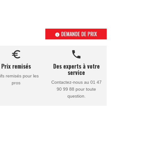
DEMANDE DE PRIX
info
euro_symbol
call
Prix remisés
Des experts à votre
service
ifs remisés pour les
Contactez-nous au 01 47
pros
90 99 88 pour toute
question.