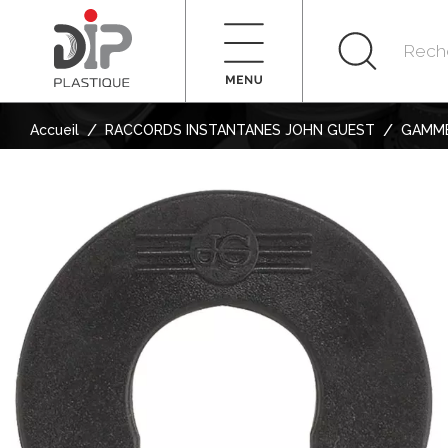
/
/
Accueil
RACCORDS INSTANTANES JOHN GUEST
GAMME