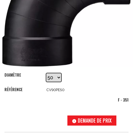
DIAMÈTRE
RÉFÉRENCE
CV90PE50
F - 351
DEMANDE DE PRIX
info