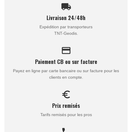
local_shipping
Livraison 24/48h
Expédition par transporteurs
TNT-Geodis.
credit_card
Paiement CB ou sur facture
Payez en ligne par carte bancaire ou sur facture pour les
clients en compte.
euro_symbol
Prix remisés
Tarifs remisés pour les pros
call