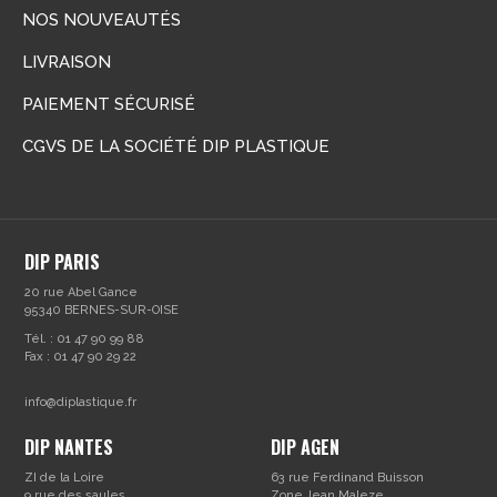
NOS NOUVEAUTÉS
LIVRAISON
PAIEMENT SÉCURISÉ
CGVS DE LA SOCIÉTÉ DIP PLASTIQUE
DIP PARIS
20 rue Abel Gance
95340 BERNES-SUR-OISE
Tél. : 01 47 90 99 88
Fax : 01 47 90 29 22
info@diplastique.fr
DIP NANTES
DIP AGEN
ZI de la Loire
63 rue Ferdinand Buisson
9 rue des saules
Zone Jean Maleze