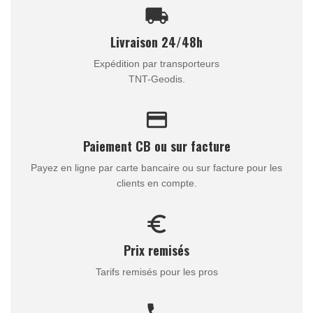
local_shipping
Livraison 24/48h
Expédition par transporteurs
TNT-Geodis.
credit_card
Paiement CB ou sur facture
Payez en ligne par carte bancaire ou sur facture pour les
clients en compte.
euro_symbol
Prix remisés
Tarifs remisés pour les pros
call