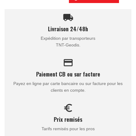
local_shipping
Livraison 24/48h
Expédition par transporteurs
TNT-Geodis.
credit_card
Paiement CB ou sur facture
Payez en ligne par carte bancaire ou sur facture pour les
clients en compte.
euro_symbol
Prix remisés
Tarifs remisés pour les pros