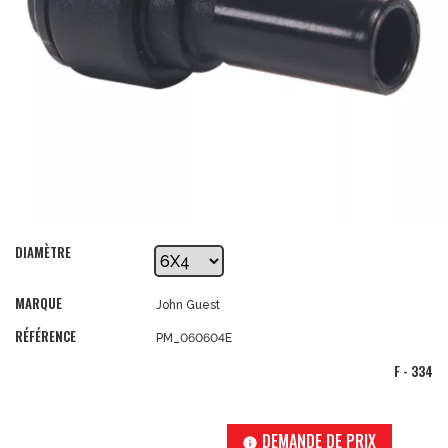
DIAMÈTRE
MARQUE
John Guest
RÉFÉRENCE
PM_060604E
F - 334
DEMANDE DE PRIX
info