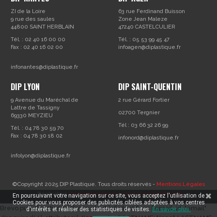
ZI de la Loire
63 rue Ferdinand Buisson
9 rue des saules
Zone Jean Maleze
44800 SAINT HERBLAIN
47240 CASTELCULIER
Tél. : 02 40 16 00 00
Tél. : 05 53 99 45 47
Fax : 02 40 16 02 00
infoagen@diplastique.fr
infonantes@diplastique.fr
DIP LYON
DIP SAINT-QUENTIN
9 Avenue du Maréchal de
2 rue Gérard Fortier
Lattre de Tassigny
02700 Tergnier
69330 MEYZIEU
Tél : 03 66 32 26 99
Tél. : 04 78 30 59 70
Fax : 04 78 30 18 02
infonord@diplastique.fr
infolyon@diplastique.fr
©Copyright 2025 DIP Plastique. Tous droits réservés -
Mentions Légales
- Réalisation
Réalisation Agence Web Vannes Webapic
En poursuivant votre navigation sur ce site, vous acceptez l'utilisation de
Cookies pour vous proposer des publicités ciblées adaptées à vos centres
Brevo.push(function () { Brevo.identify({ identifiers: { email_id: "email"
d'intérêts et réaliser des statistiques de visites.
En savoir plus.