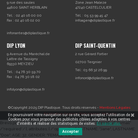
9 rue des saules
Zone Jean Maleze
44800 SAINT HERBLAIN
47240 CASTELCULIER
Tél. : 02 40 16 00 00
Tél. : 05 53 99 45 47
Fax : 02 40 16 02 00
infoagen@diplastique.fr
infonantes@diplastique.fr
DIP LYON
DIP SAINT-QUENTIN
9 Avenue du Maréchal de
2 rue Gérard Fortier
Lattre de Tassigny
02700 Tergnier
69330 MEYZIEU
Tél : 03 66 32 26 99
Tél. : 04 78 30 59 70
Fax : 04 78 30 18 02
infonord@diplastique.fr
infolyon@diplastique.fr
©Copyright 2025 DIP Plastique. Tous droits réservés -
Mentions Légales
- Réalisation
Réalisation Agence Web Vannes Webapic
En poursuivant votre navigation sur ce site, vous acceptez l'utilisation de
Cookies pour vous proposer des publicités ciblées adaptées à vos centres
Brevo.push(function () { Brevo.identify({ identifiers: { email_id: "email"
d'intérêts et réaliser des statistiques de visites.
En savoir plus.
/*required*/ }, attributes: { /*optional*/ FIRSTNAME: "Jane", LASTNAME:
Accepter
"Doe", AGE: 32, GENDER: "FEMALE" }, }); });