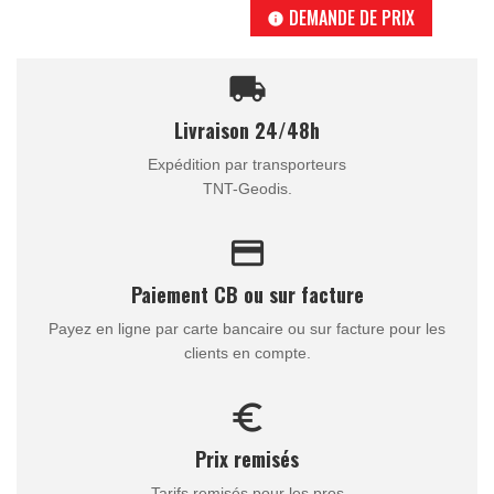
DEMANDE DE PRIX
info
local_shipping
Livraison 24/48h
Expédition par transporteurs
TNT-Geodis.
credit_card
Paiement CB ou sur facture
Payez en ligne par carte bancaire ou sur facture pour les
clients en compte.
euro_symbol
Prix remisés
Tarifs remisés pour les pros