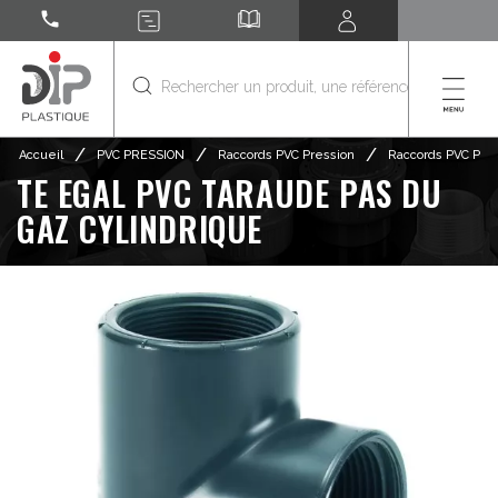
call
/
/
/
Accueil
PVC PRESSION
Raccords PVC Pression
Raccords PVC Pres
TE EGAL PVC TARAUDE PAS DU
GAZ CYLINDRIQUE