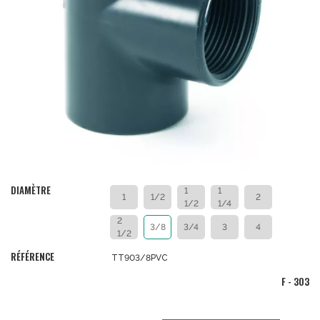
DIAMÈTRE
1
1
1
1/2
2
1/2
1/4
2
3/8
3/4
3
4
1/2
RÉFÉRENCE
TT903/8PVC
F - 303