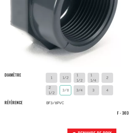
DIAMÈTRE
1
1
1
1/2
2
1/2
1/4
2
3/8
3/4
3
4
1/2
RÉFÉRENCE
BF3/8PVC
F - 303