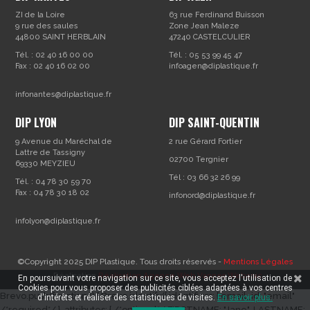
ZI de la Loire
63 rue Ferdinand Buisson
9 rue des saules
Zone Jean Maleze
44800 SAINT HERBLAIN
47240 CASTELCULIER
Tél. : 02 40 16 00 00
Tél. : 05 53 99 45 47
Fax : 02 40 16 02 00
infoagen@diplastique.fr
infonantes@diplastique.fr
DIP LYON
DIP SAINT-QUENTIN
9 Avenue du Maréchal de
2 rue Gérard Fortier
Lattre de Tassigny
02700 Tergnier
69330 MEYZIEU
Tél : 03 66 32 26 99
Tél. : 04 78 30 59 70
Fax : 04 78 30 18 02
infonord@diplastique.fr
infolyon@diplastique.fr
©Copyright 2025 DIP Plastique. Tous droits réservés -
Mentions Légales
- Réalisation
Réalisation Agence Web Vannes Webapic
En poursuivant votre navigation sur ce site, vous acceptez l'utilisation de
Cookies pour vous proposer des publicités ciblées adaptées à vos centres
Brevo.push(function () { Brevo.identify({ identifiers: { email_id: "email"
d'intérêts et réaliser des statistiques de visites.
En savoir plus.
/*required*/ }, attributes: { /*optional*/ FIRSTNAME: "Jane", LASTNAME: