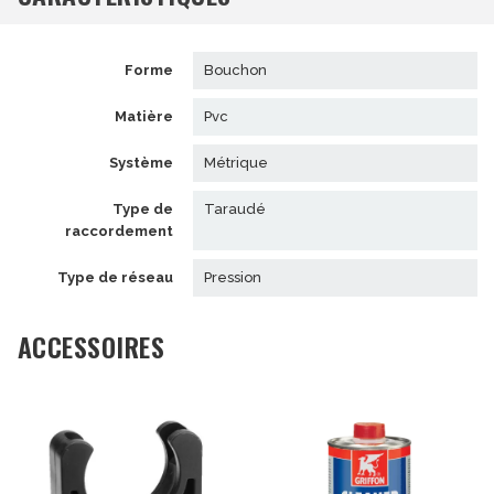
forme
bouchon
matière
pvc
système
métrique
type de
taraudé
raccordement
type de réseau
pression
ACCESSOIRES