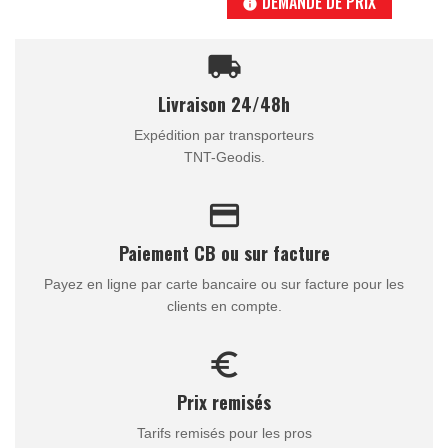
DEMANDE DE PRIX
info
local_shipping
Livraison 24/48h
Expédition par transporteurs
TNT-Geodis.
credit_card
Paiement CB ou sur facture
Payez en ligne par carte bancaire ou sur facture pour les
clients en compte.
euro_symbol
Prix remisés
Tarifs remisés pour les pros